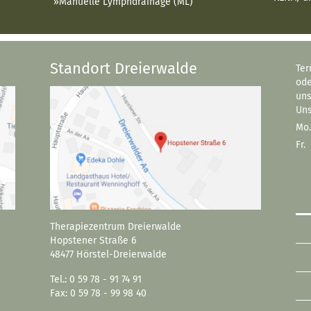
Manuelle Lymphdrainage (ML)
Standort Dreierwalde
Ter
ode
un
Uns
Mo.
Fr.
Therapiezentrum Dreierwalde
Hopstener Straße 6
48477 Hörstel-Dreierwalde
Tel.: 0 59 78 - 91 74 91
Fax: 0 59 78 - 99 98 40