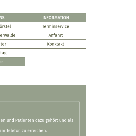
NS
INFORMATION
örstel
Terminservice
ierwalde
Anfahrt
ter
Konktakt
ltag
re
nnen und Patienten dazu gehört und als
m Telefon zu erreichen.