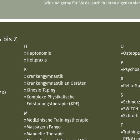
Wir sind gerne für Sie da, auch in Ihren eigenen vi
 bis Z
H
O
Haptonomie
Osteopa
Heilpraxis
P
K
Psychos
Krankengymnastik
R
Krankengymnastik an Geräten
Reha-Sp
Kinesio Taping
MD)
S
Komplexe Physikalische
Schmerz
Entstauungstherapie (KPE)
SWITCH 
M
Schroth
Medizinische Trainingstherapie
T
Massagen/Fango
Trainin
Manuelle Therapie
RENA) un